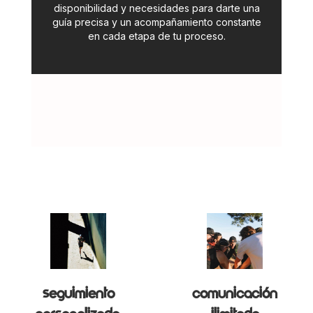
disponibilidad y necesidades para darte una
guía precisa y un acompañamiento constante
d
en cada etapa de tu proceso.
ac
Seguimiento
comunicación