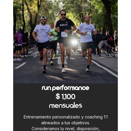
RUN PERFORMANCE
$ 1,100
MENSUALES
Entrenamiento personalizado y coaching 1:1
E
alineados a tus objetivos.
Consideramos tu nivel, disposición,